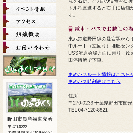
点を右折。2つ目の信号を右折
トル程直進すると右手に店舗
す。
東武鉄道野田線の愛宕駅から
中ルート（左回り）堆肥セン
USS流通会場方面に乗り、ゆ
田停留所で下車。
まめバスルート情報はこちら
まめバス時刻表はこちら
住所
〒270-0233 千葉県野田市船形2
TEL 04-7120-8821